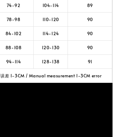
74-92
104-114
89
78-98
110-120
90
84-102
114-124
90
88-108
120-130
90
94-114
128-138
91
 1-3CM / Manual measurement 1-3CM error