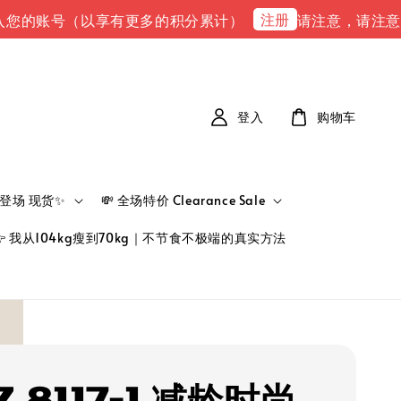
注册
的账号（以享有更多的积分累计）
请注意，请注意 下单完
登入
购物车
新品登场 现货✨
💸 全场特价 Clearance Sale
👉 我从104kg瘦到70kg｜不节食不极端的真实方法