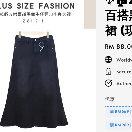
✨🏠
百搭
裙 
Regular
RM 88.0
price
Worldw
Secur
Authen
优惠
满 RM669
满 RM969