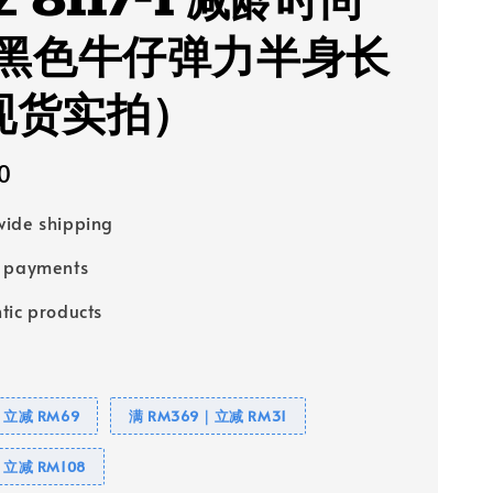
Z 8117-1 减龄时尚
黑色牛仔弹力半身长
(现货实拍）
0
ide shipping
e payments
tic products
｜立减 RM69
满 RM369｜立减 RM31
｜立减 RM108