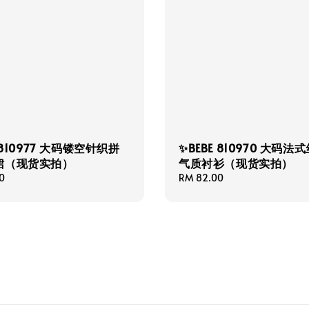
 810977 大码镂空针织拼
✨BEBE 810970 大码法
裙（现货实拍）
气质衬衫（现货实拍）
0
Regular
RM 82.00
price