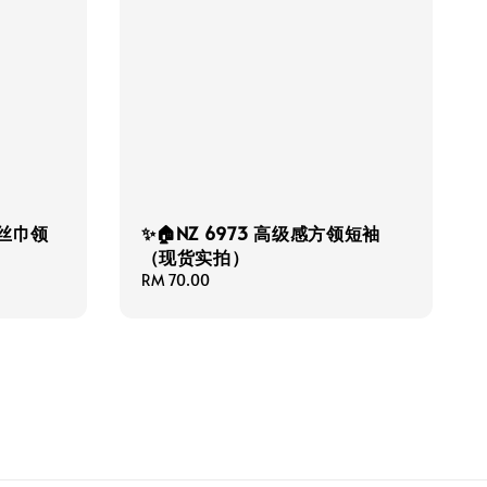
式丝巾领
✨🏠NZ 6973 高级感方领短袖
（现货实拍）
Regular
RM 70.00
price