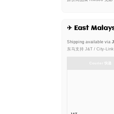
✈ East Malay
Shipping available via
J
东马支持 J&T / City-Link 
Courier 快递