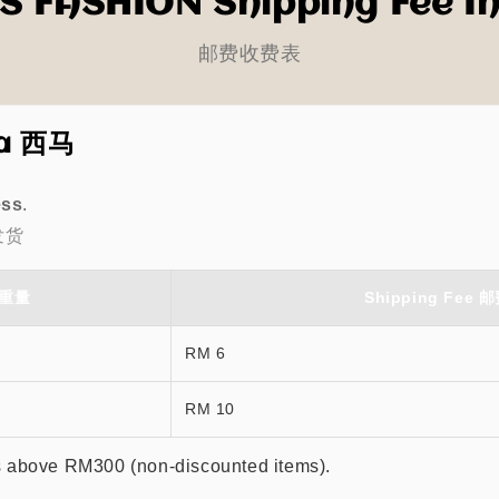
S FASHION Shipping Fee I
邮费收费表
ia 西马
ess
.
发货
 重量
Shipping Fee 
RM 6
RM 10
s above RM300 (non-discounted items).