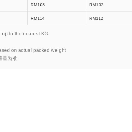
RM103
RM102
RM114
RM112
d up to the nearest KG
 based on actual packed weight
重量为准