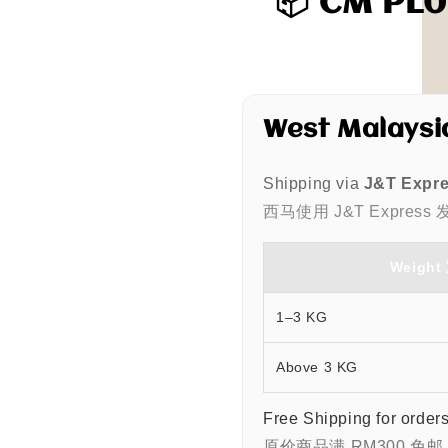
📦 CM PLU
West Malays
Shipping via
J&T Expr
西马使用 J&T Express 
Weight
1–3 KG
Above 3 KG
Free Shipping for order
原价商品满 RM300 免邮