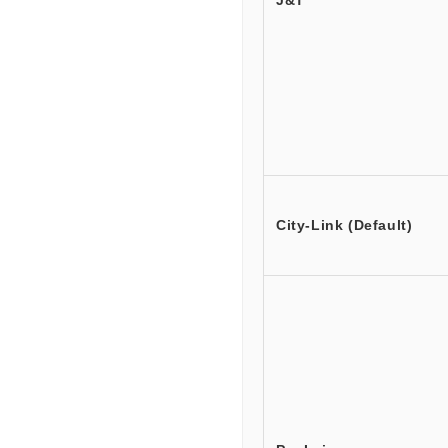
J&T
City-Link (Default)