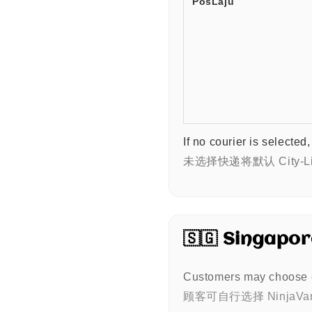
PosLaju
If no courier is selected
未选择快递将默认 City-Li
🇸🇬 Singap
Customers may choose 
顾客可自行选择 NinjaVan