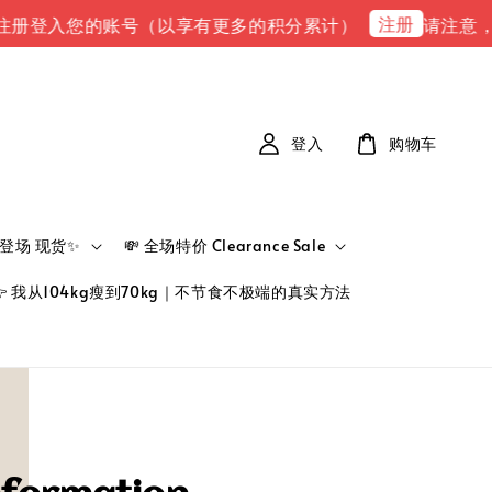
注册
册登入您的账号（以享有更多的积分累计）
请注意，请注
登入
购物车
新品登场 现货✨
💸 全场特价 Clearance Sale
👉 我从104kg瘦到70kg｜不节食不极端的真实方法