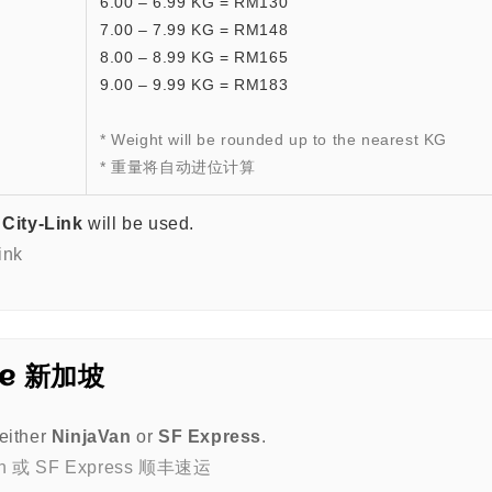
6.00 – 6.99 KG = RM130
7.00 – 7.99 KG = RM148
8.00 – 8.99 KG = RM165
9.00 – 9.99 KG = RM183
* Weight will be rounded up to the nearest KG
* 重量将自动进位计算
,
City-Link
will be used.
nk
ore 新加坡
either
NinjaVan
or
SF Express
.
 或 SF Express 顺丰速运