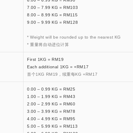
6.00 – 6.99 KG = RM90
7.00 – 7.99 KG = RM103
8.00 – 8.99 KG = RM115
9.00 – 9.99 KG = RM128
* Weight will be rounded up to the nearest KG
* 重量将自动进位计算
First 1KG = RM19
Each additional 1KG = +RM17
首个1KG RM19，续重每KG +RM17
0.00 – 0.99 KG = RM25
1.00 – 1.99 KG = RM43
2.00 – 2.99 KG = RM60
3.00 – 3.99 KG = RM78
4.00 – 4.99 KG = RM95
5.00 – 5.99 KG = RM113