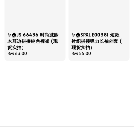
✨🏠JS 66436 时尚减龄
✨🏠SPXL E00381 短款
木耳边拼接纯色裤裙 (现
针织拼接弹力长袖外套 (
货实拍）
现货实拍）
Regular
RM 63.00
Regular
RM 55.00
price
price