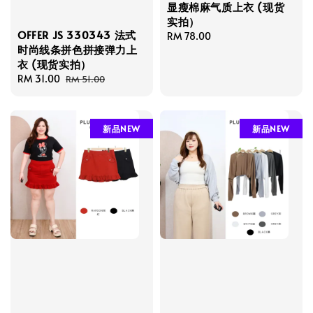
显瘦棉麻气质上衣 (现货
实拍）
OFFER JS 330343 法式
Regular
RM 78.00
时尚线条拼色拼接弹力上
price
衣 (现货实拍）
Sale
RM 31.00
Regular
RM 51.00
price
price
新品NEW
新品NEW