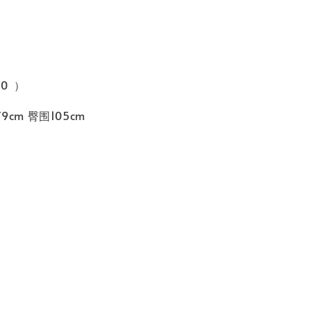
马
40 ）
9cm 臀围105cm