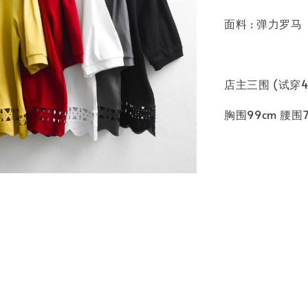
面料 : 弹力罗
店主三围 (试穿
胸围99cm 腰围7