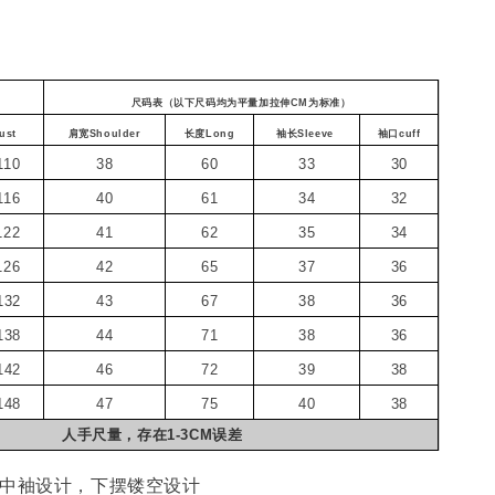
尺码表（以下尺码均为平量加拉伸CM为标准）
ust
肩宽Shoulder
长度Long
袖长Sleeve
袖口cuff
110
38
60
33
30
116
40
61
34
32
122
41
62
35
34
126
42
65
37
36
132
43
67
38
36
138
44
71
38
36
142
46
72
39
38
148
47
75
40
38
人手尺量，存在1-3CM误差
臂中袖设计，下摆镂空设计