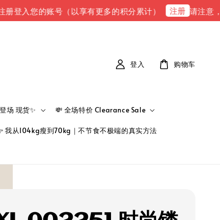
注册
登入您的账号（以享有更多的积分累计）
请注意，请注意
登入
购物车
新品登场 现货✨
💸 全场特价 Clearance Sale
👉 我从104kg瘦到70kg｜不节食不极端的真实方法