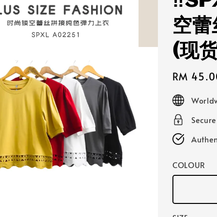
‼️S
空蕾
(现
Sale
RM 45.0
price
Worldw
Secur
Authen
COLOUR