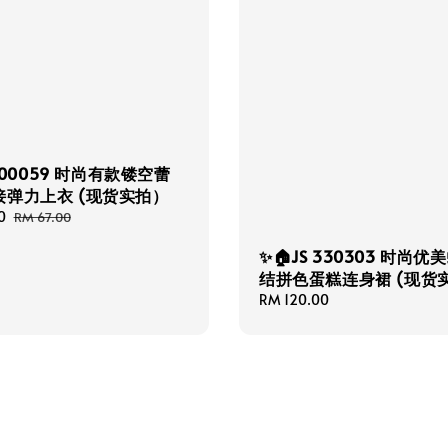
L E00059 时尚有款镂空蕾
接弹力上衣 (现货实拍）
0
Regular
RM 67.00
price
✨🏠JS 330303 时尚优
结拼色蛋糕连身裙 (现货
Regular
RM 120.00
price