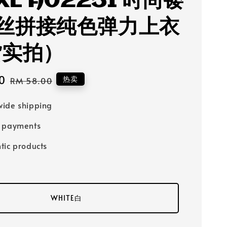
PXL A02251 时尚镂
丝拼接纯色弹力上衣
货实拍）
0
Regular
热卖
RM 58.00
price
ide shipping
e payments
tic products
WHITE白