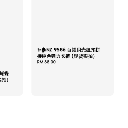
✨🏠NZ 9586 百搭贝壳纽扣拼
接纯色弹力长裤 (现货实拍）
Regular
RM 88.00
price
美蝴蝶
实拍）