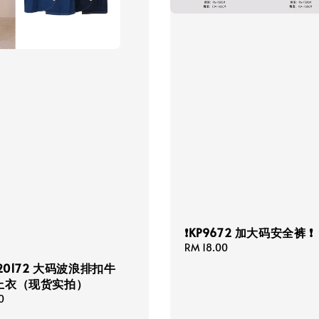
❗KP9672 加大码安全裤 ❗
Regular
RM 18.00
price
 20172 大码波浪排扣牛
上衣（现货实拍）
0