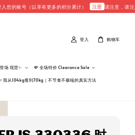
注册
的账号（以享有更多的积分累计）
请注意，请注意 下单完
登入
购物车
新品登场 现货✨
💸 全场特价 Clearance Sale
👉 我从104kg瘦到70kg｜不节食不极端的真实方法