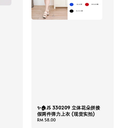
✨🏠JS 330209 立体花朵拼接
假两件弹力上衣 (现货实拍)
Regular
RM 58.00
price