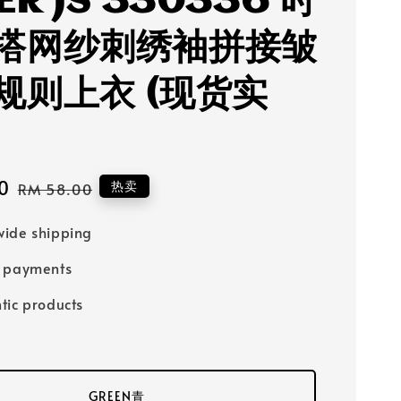
ER JS 330336 时
搭网纱刺绣袖拼接皱
规则上衣 (现货实
0
Regular
热卖
RM 58.00
price
ide shipping
e payments
tic products
GREEN青