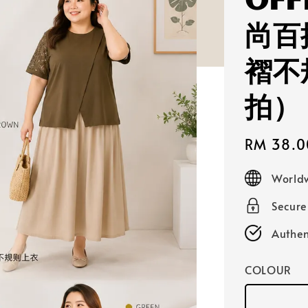
OFF
尚百
褶不
拍）
Sale
RM 38.0
price
Worldw
Secur
Authen
COLOUR