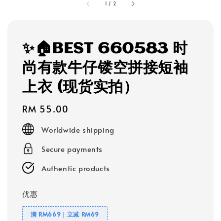
1
/
2
✨🏠BEST 660583 时
尚有款牛仔镂空拼接短袖
上衣 (现货实拍）
Regular
RM 55.00
price
Worldwide shipping
Secure payments
Authentic products
优惠
满 RM669｜立减 RM69