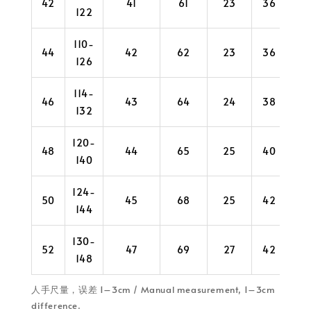
42
41
61
23
36
122
110-
44
42
62
23
36
126
114-
46
43
64
24
38
132
120-
48
44
65
25
40
140
124-
50
45
68
25
42
144
130-
52
47
69
27
42
148
人手尺量，误差 1–3cm / Manual measurement, 1–3cm
difference.