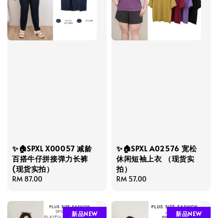
✨🏠SPXL X00057 减龄
✨🏠SPXL A02576 宽松
百搭牛仔拼接弹力长裤
休闲短袖上衣 （现货实
(现货实拍）
拍）
Regular
RM 87.00
Regular
RM 57.00
price
price
新品NEW
新品NEW