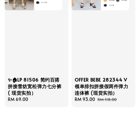
✨🏠LP 81506 简约百搭
OFFER BEBE 282344 V
拼接雪纺宽松弹力七分裤
领单排扣拼接假两件弹力
( 现货实拍）
连体裤 (现货实拍）
Regular
RM 69.00
Sale
RM 93.00
Regular
RM 118.00
price
price
price