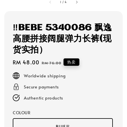
1
/
4
‼️BEBE 5340086 飘逸
高腰拼接阔腿弹力长裤(现
货实拍）
Sale
RM 48.00
Regular
热卖
RM 76.00
price
price
Worldwide shipping
Secure payments
Authentic products
COLOUR
BLUE蓝