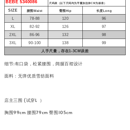
BEBE 5340086
尺码表（以下尺码均为平量加拉伸CM为标准）
SIZE
腰围Waist
臀围Hip
长度Long
L
78-88
120
96
XL
82-92
126
97
2XL
86-96
132
98
3XL
90-100
138
99
人手尺量，存在1-3CM误差
细节:有口袋，松紧腰围，阔腿百褶设计
面料：无弹优质雪纺面料
店主三围 (试穿L ）
胸围99cm 腰围79cm 臀围105cm