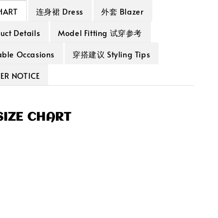
HART
连身裙 Dress
外套 Blazer
t Details
Model Fitting 试穿参考
le Occasions
穿搭建议 Styling Tips
R NOTICE
IZE CHART