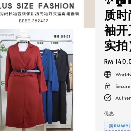
✨🏠
质时
袖开
实拍
Regular
RM 140.
price
Worldw
Secur
Authen
优惠
满 RM669