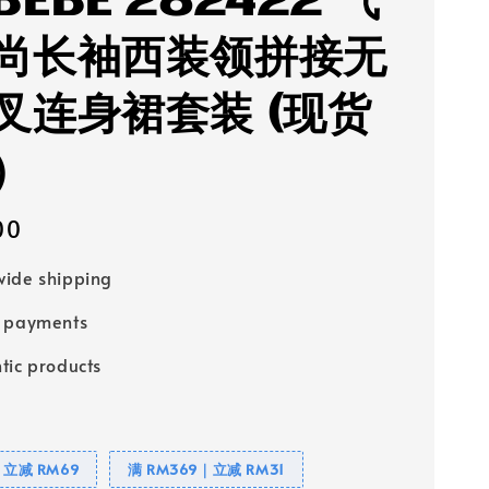
BEBE 282422 气
尚长袖西装领拼接无
叉连身裙套装 (现货
）
00
ide shipping
e payments
tic products
｜立减 RM69
满 RM369｜立减 RM31