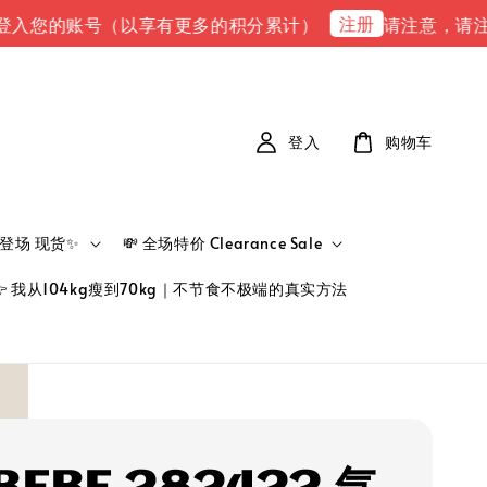
注册
的账号（以享有更多的积分累计）
请注意，请注意 下单完
登入
购物车
新品登场 现货✨
💸 全场特价 Clearance Sale
👉 我从104kg瘦到70kg｜不节食不极端的真实方法