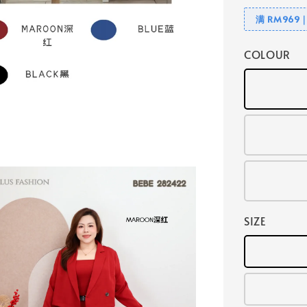
满 RM969
COLOUR
SIZE