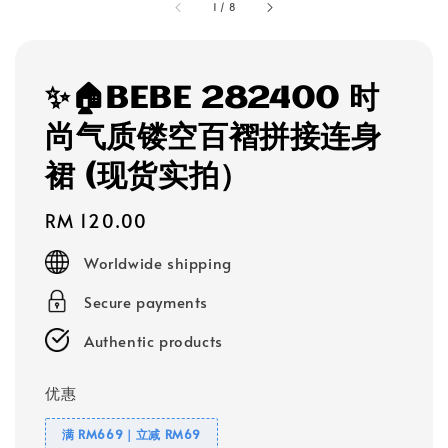
1
/
8
✨🏠BEBE 282400 时
尚气质镂空百褶拼接连身
裙 (现货实拍）
Regular
RM 120.00
price
Worldwide shipping
Secure payments
Authentic products
优惠
满 RM669｜立减 RM69