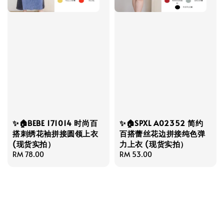
✨🏠BEBE 171014 时尚百
✨🏠SPXL A02352 简约
搭刺绣花袖拼接圆领上衣
百搭蕾丝花边拼接纯色弹
(现货实拍）
力上衣 (现货实拍）
Regular
RM 78.00
Regular
RM 53.00
price
price