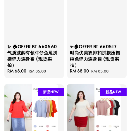
✨ 🏠OFFER BT 660560
✨🏠OFFER BT 660517
气质减龄有领牛仔鱼尾拼
时尚优美双排扣拼接压褶
接弹力连身裙 (现货实
纯色弹力连身裙 (现货实
拍）
拍）
Sale
RM 68.00
Regular
Sale
RM 68.00
Regular
RM 85.00
RM 85.00
price
price
price
price
新品NEW
新品NEW