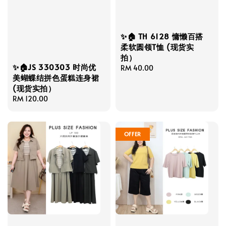
✨🏠 TH 6128 慵懒百搭
柔软圆领T恤 (现货实
拍）
✨🏠JS 330303 时尚优
Regular
RM 40.00
美蝴蝶结拼色蛋糕连身裙
price
(现货实拍）
Regular
RM 120.00
price
OFFER