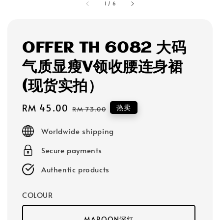
1
/
6
OFFER TH 6082 大码
气质显瘦V领收腰连身裙
(现货实拍）
Sale
RM 45.00
Regular
热卖
RM 73.00
price
price
Worldwide shipping
Secure payments
Authentic products
COLOUR
MAROON深红