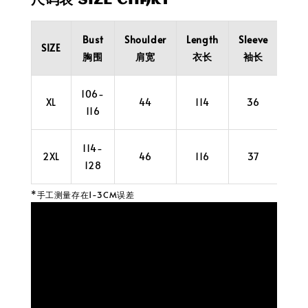
尺码表 SIZE CHART
Bust
Shoulder
Length
Sleeve
Wai
SIZE
胸围
肩宽
衣长
袖长
腰
106-
80
XL
44
114
36
116
11
114-
88
2XL
46
116
37
128
12
*手工测量存在1-3CM误差