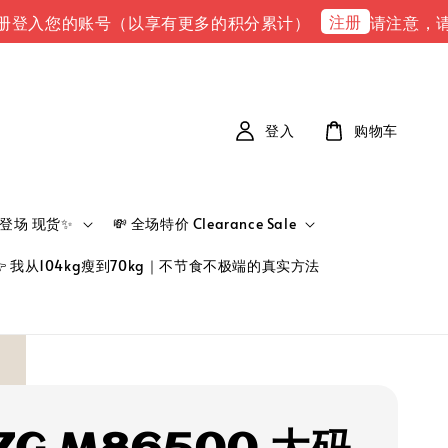
注册
的账号（以享有更多的积分累计）
请注意，请注意 下单
登入
购物车
新品登场 现货✨
💸 全场特价 Clearance Sale
👉 我从104kg瘦到70kg｜不节食不极端的真实方法