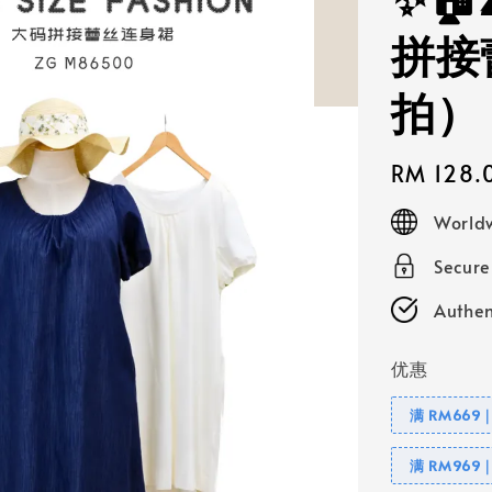
✨🏠
拼接
拍）
Regular
RM 128.
price
Worldw
Secur
Authen
优惠
满 RM669
满 RM969