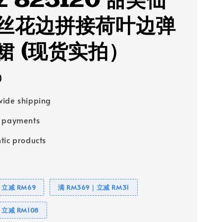
Z 825120 甜美仙
丝花边拼接荷叶边弹
裙 (现货实拍）
0
ide shipping
e payments
tic products
｜立减 RM69
满 RM369｜立减 RM31
｜立减 RM108