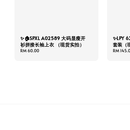
✨🏠SPXL A02589 大码显瘦开
✨LPY
衫拼接长袖上衣 （现货实拍）
套装（
Regular
RM 60.00
Regular
RM 145.
price
price