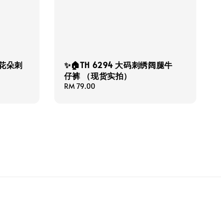
柔花朵刺
✨🏠TH 6294 大码刺绣阔腿牛
仔裤 （现货实拍）
Regular
RM 79.00
price