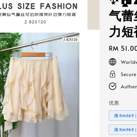
✨🏠
气蕾
力短
Regular
RM 51.0
price
Worldw
Secur
Authen
优惠
满 RM669
满 RM969