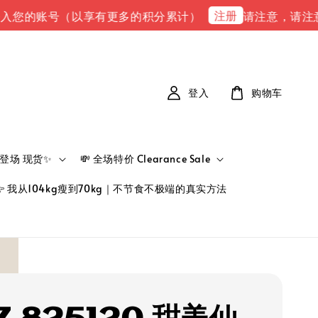
注册
的账号（以享有更多的积分累计）
请注意，请注意 下单完
登入
购物车
新品登场 现货✨
💸 全场特价 Clearance Sale
👉 我从104kg瘦到70kg｜不节食不极端的真实方法