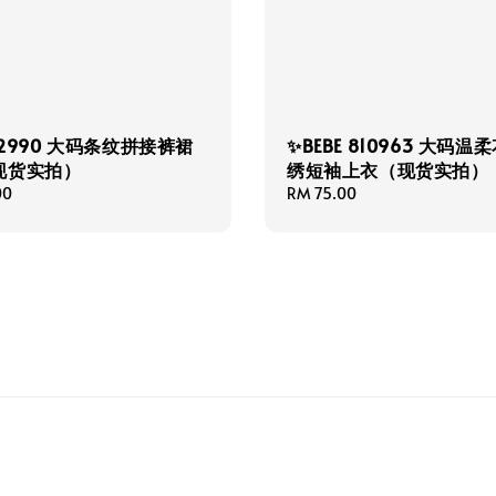
 62990 大码条纹拼接裤裙
✨BEBE 810963 大码温
现货实拍）
绣短袖上衣（现货实拍）
00
Regular
RM 75.00
price