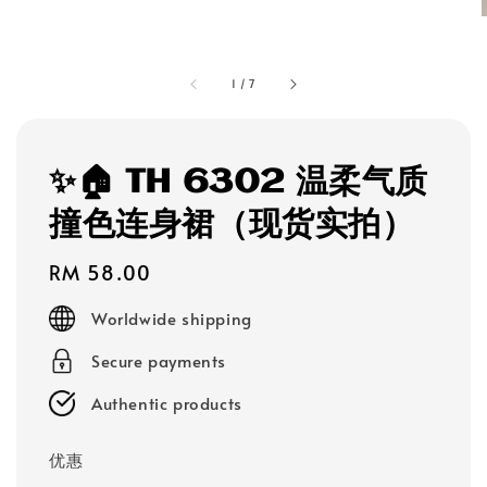
1
/
7
✨🏠 TH 6302 温柔气质
撞色连身裙（现货实拍）
Regular
RM 58.00
price
Worldwide shipping
Secure payments
Authentic products
优惠