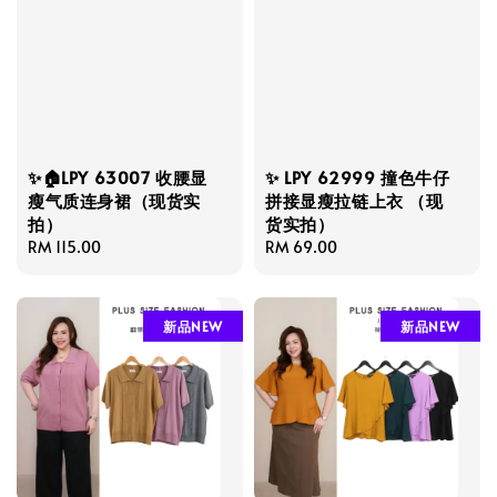
✨🏠LPY 63007 收腰显
✨ LPY 62999 撞色牛仔
瘦气质连身裙（现货实
拼接显瘦拉链上衣 （现
拍）
货实拍）
Regular
RM 115.00
Regular
RM 69.00
price
price
新品NEW
新品NEW