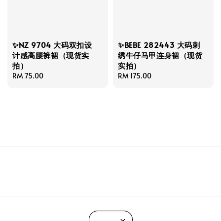
✨NZ 9704 大码双扣设
✨BEBE 282443 大码刺
计感高腰裤裙（现货实
绣牛仔马甲连身裙（现货
拍）
实拍）
Regular
RM 75.00
Regular
RM 175.00
price
price