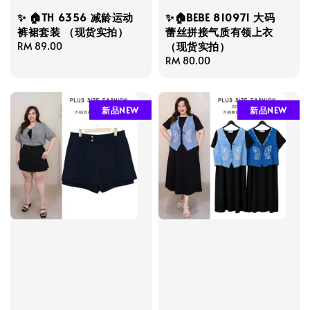
✨ 🏠TH 6356 减龄运动
✨🏠BEBE 810971 大码
裤裙套装 （现货实拍）
蕾丝拼接气质有领上衣
（现货实拍）
Regular
RM 89.00
price
Regular
RM 80.00
price
新品NEW
新品NEW