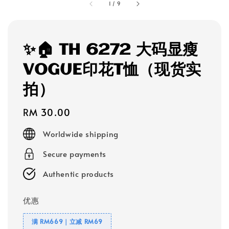
1
/
9
✨🏠 TH 6272 大码显瘦
VOGUE印花T恤（现货实
拍）
Regular
RM 30.00
price
Worldwide shipping
Secure payments
Authentic products
优惠
满 RM669｜立减 RM69