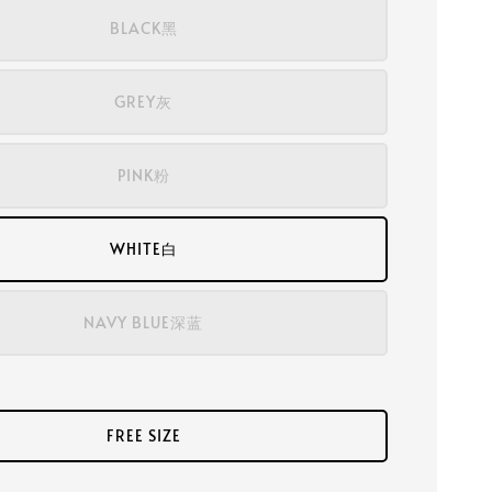
BLACK黑
GREY灰
PINK粉
WHITE白
NAVY BLUE深蓝
FREE SIZE