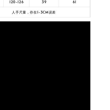
120-126
39
61
人手尺量，存在1-3CM误差