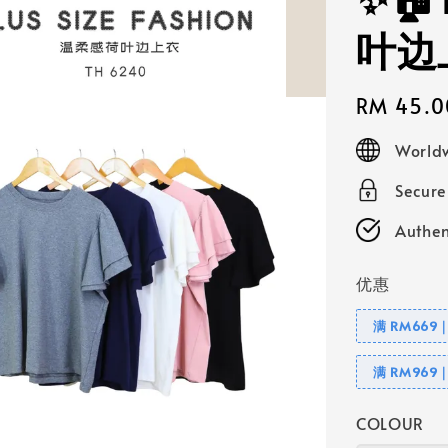
✨🏠
叶边
Regular
RM 45.0
price
Worldw
Secur
Authen
优惠
满 RM669
满 RM969
COLOUR