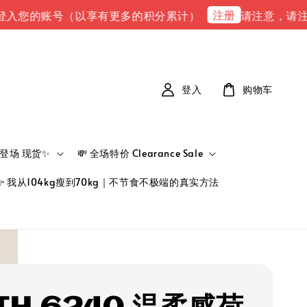
注册
的账号（以享有更多的积分累计）
请注意，请注意 下单完
登入
购物车
新品登场 现货✨
💸 全场特价 Clearance Sale
👉 我从104kg瘦到70kg｜不节食不极端的真实方法