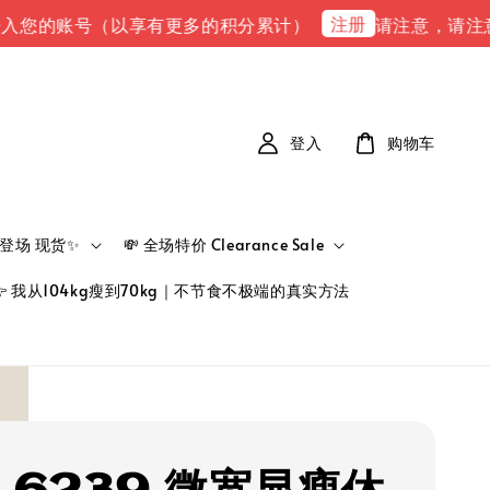
注册
账号（以享有更多的积分累计）
请注意，请注意 下单完成
登入
购物车
新品登场 现货✨
💸 全场特价 Clearance Sale
👉 我从104kg瘦到70kg｜不节食不极端的真实方法