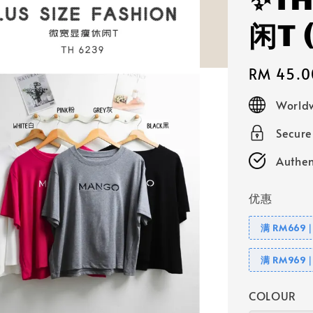
✨T
闲T
Regular
RM 45.0
price
Worldw
Secur
Authen
优惠
满 RM669
满 RM969
COLOUR