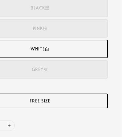
BLACK黑
PINK粉
WHITE白
GREY灰
FREE SIZE