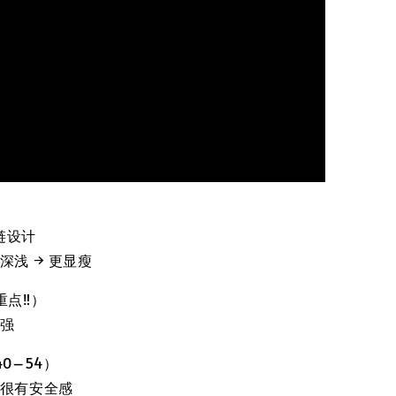
拉链设计
深浅 → 更显瘦
点‼️）
超强
0–54）
生很有安全感