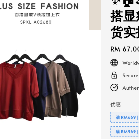
✨🏠
搭显
货实
Regular
RM 67.0
price
Worldw
Secur
Authen
优惠
满 RM669
满 RM969