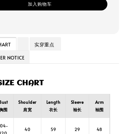
加入购物车
HART
实穿重点
R NOTICE
IZE CHART
Bust
Shoulder
Length
Sleeve
Arm
胸围
肩宽
衣长
袖长
袖围
104-
40
59
29
48
120