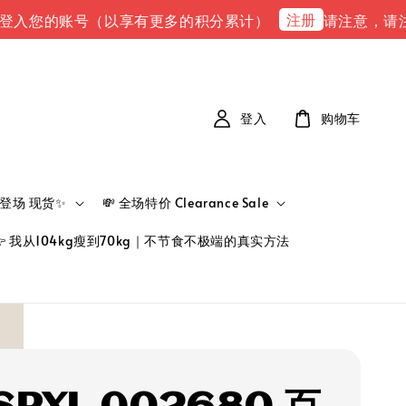
注册
的账号（以享有更多的积分累计）
请注意，请注意 下单完
登入
购物车
新品登场 现货✨
💸 全场特价 Clearance Sale
👉 我从104kg瘦到70kg｜不节食不极端的真实方法