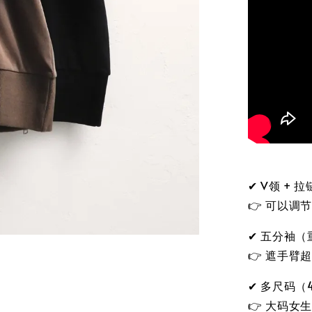
✔ V领 + 
👉 可以调节
✔ 五分袖（重
👉 遮手臂
✔ 多尺码（4
👉 大码女