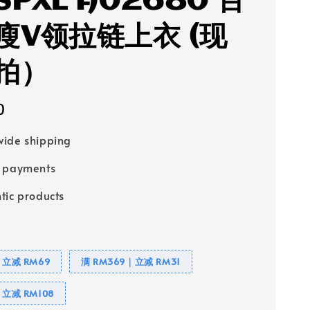
SPXL A02680 百
瘦V领拉链上衣 (现
拍）
0
ide shipping
e payments
tic products
｜立减 RM69
满 RM369｜立减 RM31
｜立减 RM108