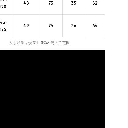
48
75
35
62
170
142-
49
76
36
64
175
人手尺量，误差 1-3CM 属正常范围