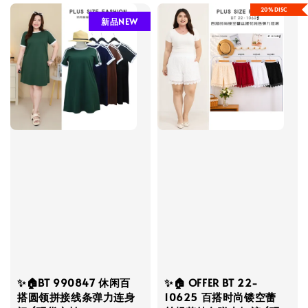
20%DISC
新品NEW
✨🏠BT 990847 休闲百
✨🏠 OFFER BT 22-
搭圆领拼接线条弹力连身
10625 百搭时尚镂空蕾