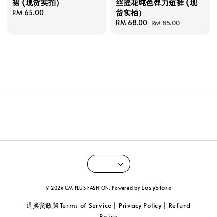
裙 (现货实拍）
丝提花纯色弹力短裤 (现
货实拍）
Regular
RM 65.00
price
Sale
RM 68.00
Regular
RM 85.00
price
price
EasyStore
© 2026 CM PLUS FASHION. Powered by
退换货政策Terms of Service | Privacy Policy | Refund
Policy