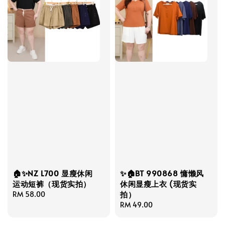
🏠✨NZ L700 显瘦休闲
✨🏠BT 990868 慵懒风
运动短裤（现货实拍）
休闲显瘦上衣 (现货实
拍）
Regular
RM 58.00
price
Regular
RM 49.00
price