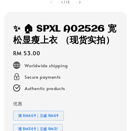
1
/
12
✨ 🏠 SPXL A02526 宽
松显瘦上衣 （现货实拍）
Regular
RM 53.00
price
Worldwide shipping
Secure payments
Authentic products
优惠
满 RM669｜立减 RM69
满 RM369｜立减 RM31