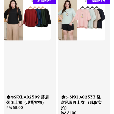
新品NEW
新品NEW
🏠✨SPXL A02599 落肩
🏠✨ SPXL A02533 轻
休闲上衣（现货实拍）
甜风圆领上衣 （现货实
拍）
Regular
RM 58.00
price
Regular
RM 61.00