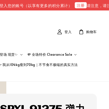
注册
的账号（以享有更多的积分累计）
请注意，请注意 下单
登入
购物车
新品登场 现货✨
💸 全场特价 Clearance Sale
👉 我从104kg瘦到70kg｜不节食不极端的真实方法