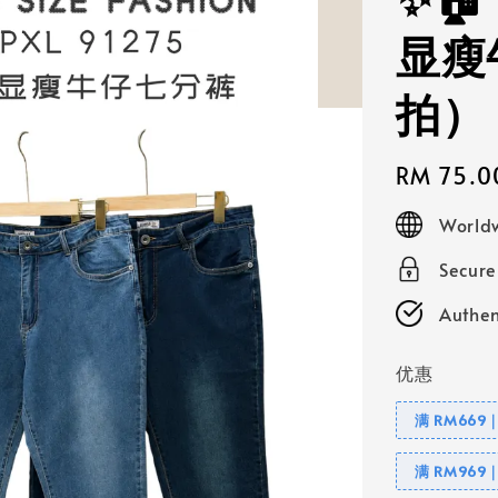
✨🏠
显瘦
拍）
Regular
RM 75.0
price
Worldw
Secur
Authen
优惠
满 RM669
满 RM969