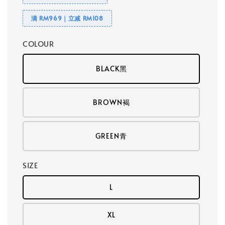
满 RM969｜立减 RM108
COLOUR
BLACK黑
BROWN褐
GREEN青
SIZE
L
XL