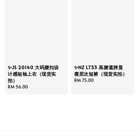
✨JS 20140 大码腰扣设
✨NZ L733 高腰遮胯显
计感短袖上衣（现货实
瘦层次短裤（现货实拍）
拍）
Regular
RM 75.00
Regular
RM 56.00
price
price