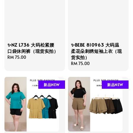
✨NZ L736 大码松紧腰
✨BEBE 810963 大码温
口袋休闲裤（现货实拍）
柔花朵刺绣短袖上衣（现
货实拍）
Regular
RM 75.00
price
Regular
RM 75.00
price
新品NEW
新品NEW