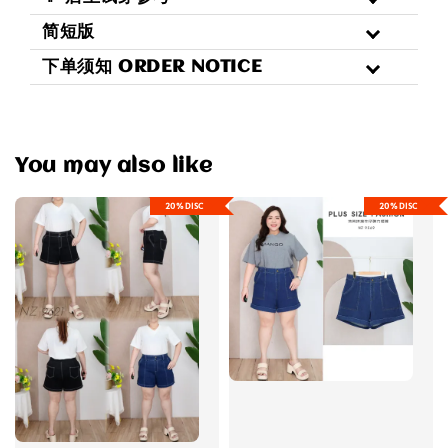
简短版
下单须知 ORDER NOTICE
You may also like
20%DISC
20%DISC