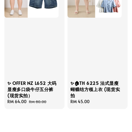
✨ OFFER NZ L652 大码
✨🏠TH 6225 法式显瘦
显瘦多口袋牛仔五分裤
蝴蝶结方领上衣 (现货实
(现货实拍）
拍
Sale
RM 64.00
Regular
Regular
RM 45.00
RM 80.00
price
price
price