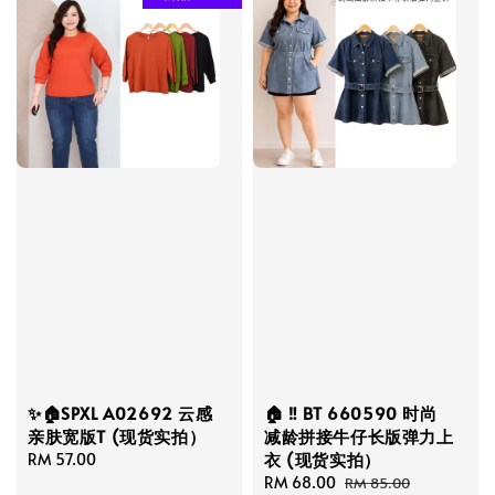
✨🏠SPXL A02692 云感
🏠 ‼️ BT 660590 时尚
亲肤宽版T (现货实拍）
减龄拼接牛仔长版弹力上
衣 (现货实拍）
Regular
RM 57.00
price
Sale
RM 68.00
Regular
RM 85.00