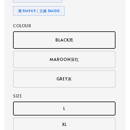
满 RM969｜立减 RM108
COLOUR
BLACK黑
MAROON深红
GREY灰
SIZE
L
XL