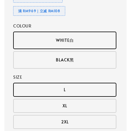
满 RM969｜立减 RM108
COLOUR
WHITE白
BLACK黑
SIZE
L
XL
2XL