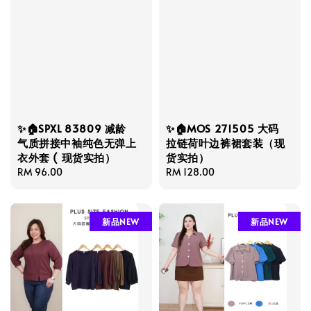
✨🏠SPXL 83809 减龄
✨🏠MOS 271505 大码
气质拼接中袖纯色无弹上
拉链荷叶边裤裙套装（现
衣外套 ( 现货实拍）
货实拍）
Regular
RM 96.00
Regular
RM 128.00
price
price
新品NEW
新品NEW