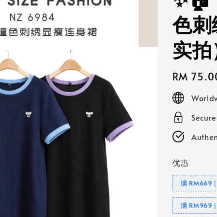
✨🏠
色刺
实拍
Regular
RM 75.0
price
Worldw
Secur
Authen
优惠
满 RM669
满 RM969