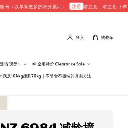
注册
以享有更多的积分累计）
请注意，请注意 下单完成后，请到
登入
购物车
新品登场 现货✨
💸 全场特价 Clearance Sale
👉 我从104kg瘦到70kg｜不节食不极端的真实方法