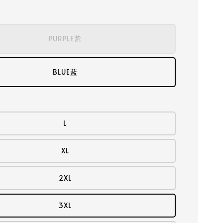
PURPLE紫
BLUE蓝
L
XL
2XL
3XL