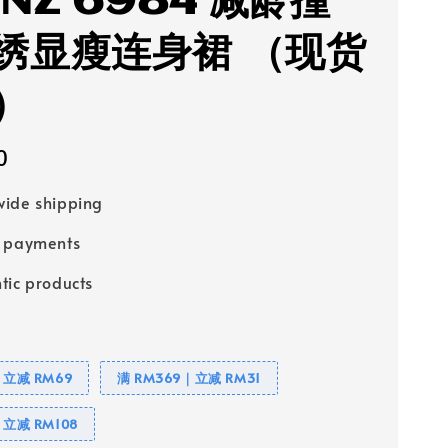
 NZ 6984 减龄撞
绣显瘦连身裙 （现货
）
0
ide shipping
e payments
tic products
｜立减 RM69
满 RM369｜立减 RM31
｜立减 RM108