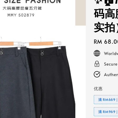
✨🏠
码高
实拍
Regular
RM 68.0
price
Worldw
Secur
Authen
优惠
满 RM669
满 RM969