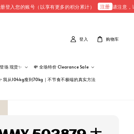
注册
您的账号（以享有更多的积分累计）
请注意，请注意 下单
登入
购物车
新品登场 现货✨
💸 全场特价 Clearance Sale
👉 我从104kg瘦到70kg｜不节食不极端的真实方法