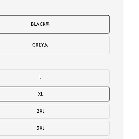
BLACK黑
GREY灰
L
XL
2XL
3XL