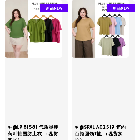
新品NEW
新品NEW
✨🏠LP 81581 气质显瘦
✨🏠SPXL A02519 简约
荷叶袖雪纺上衣 （现货
百搭圆领T恤 （现货实
实拍）
拍）