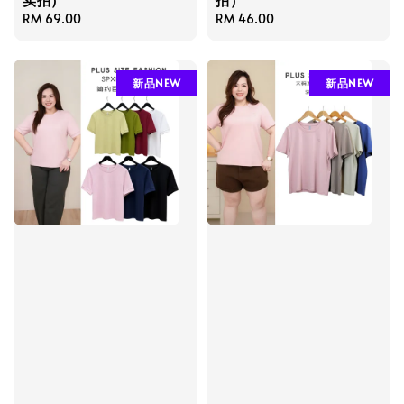
Regular
RM 69.00
Regular
RM 46.00
price
price
新品NEW
新品NEW