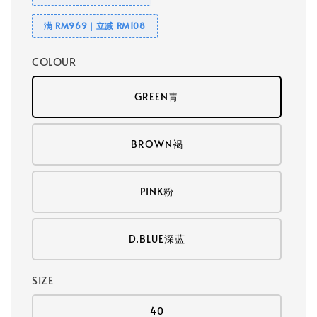
满 RM969｜立减 RM108
COLOUR
GREEN青
BROWN褐
PINK粉
D.BLUE深蓝
SIZE
40