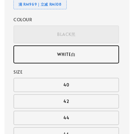
满 RM969｜立减 RM108
COLOUR
BLACK黑
WHITE白
SIZE
40
42
44