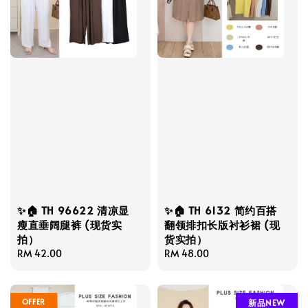
✨🏠 TH 96622 清凉显
✨🏠 TH 6132 简约百搭
瘦直垂阔腿裤 (现货实
翻领排扣长版衬衫裙 (现
拍）
货实拍）
Regular
RM 42.00
Regular
RM 48.00
price
price
OFFER
新品NEW