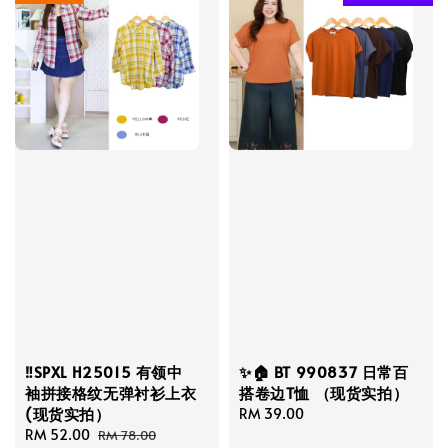
‼️SPXL H25015 有领中
✨🏠 BT 990837 日常百
袖拼接格纹无弹衬衫上衣
搭卷边T恤 （现货实拍）
(现货实拍）
Regular
RM 39.00
Sale
RM 52.00
Regular
price
RM 78.00