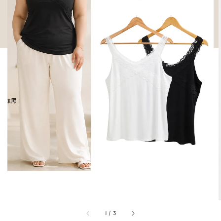
1
/
3