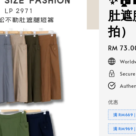
✨🏠
肚遮
拍）
Regular
RM 73.0
price
Worldw
Secur
Authen
优惠
满 RM669
满 RM969