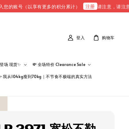
注册
账号（以享有更多的积分累计）
请注意，请注意 下单完成后
登入
购物车
新品登场 现货✨
💸 全场特价 Clearance Sale
👉 我从104kg瘦到70kg｜不节食不极端的真实方法