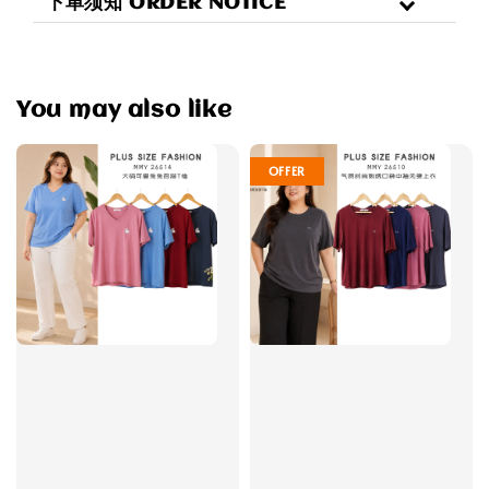
下单须知 ORDER NOTICE
You may also like
OFFER