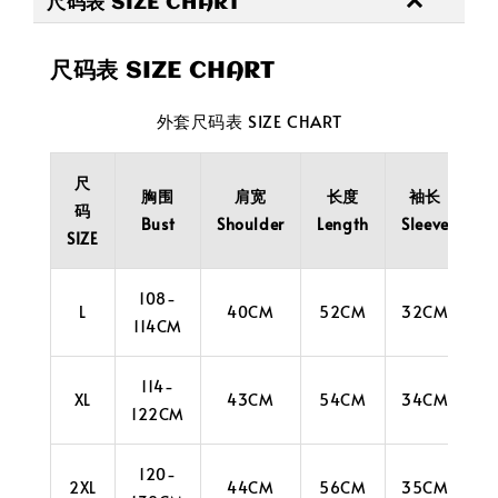
尺码表 SIZE CHART
尺码表 SIZE CHART
外套尺码表 SIZE CHART
尺
胸围
肩宽
长度
袖长
码
Bust
Shoulder
Length
Sleeve
C
SIZE
108-
L
40CM
52CM
32CM
114CM
4
114-
XL
43CM
54CM
34CM
122CM
4
120-
2XL
44CM
56CM
35CM