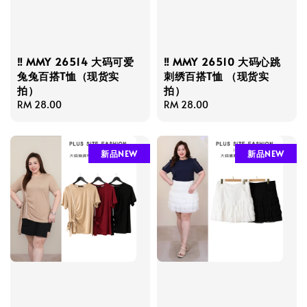
‼️ MMY 26514 大码可爱
‼️ MMY 26510 大码心跳
兔兔百搭T恤（现货实
刺绣百搭T恤 （现货实
拍）
拍）
Regular
RM 28.00
Regular
RM 28.00
price
price
新品NEW
新品NEW