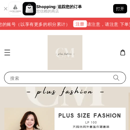
Shopping: 追踪您的订单
打开
您信赖的商店
注册
的账号（以享有更多的积分累计）
请注意，请注意 下单完成后
搜索