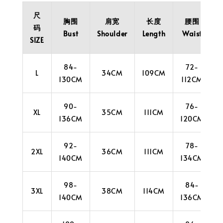
尺
胸围
肩宽
长度
腰围
码
Bust
Shoulder
Length
Waist
SIZE
84-
72-
L
34CM
109CM
130CM
112CM
90-
76-
XL
35CM
111CM
136CM
120CM
92-
78-
2XL
36CM
111CM
140CM
134CM
98-
84-
3XL
38CM
114CM
140CM
136CM