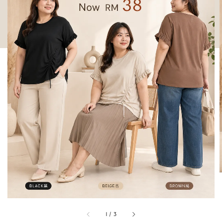
1
/
3