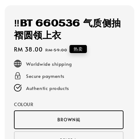
‼️BT 660536 气质侧抽
褶圆领上衣
Sale
RM 38.00
Regular
热卖
RM 59.00
price
price
Worldwide shipping
Secure payments
Authentic products
COLOUR
BROWN褐