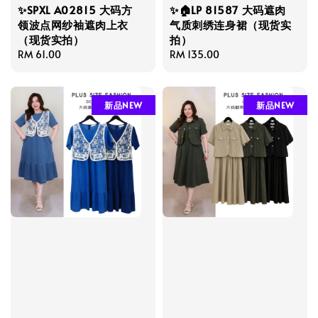
✨SPXL A02815 大码方
✨🏠LP 81587 大码遮肉
领波点网纱袖遮肉上衣
气质刺绣连身裙（现货实
（现货实拍）
拍）
Regular
RM 61.00
Regular
RM 135.00
price
price
新品NEW
新品NEW