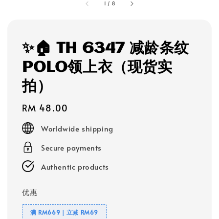
1
/
8
✨🏠 TH 6347 减龄条纹
POLO领上衣（现货实
拍）
Regular
RM 48.00
price
Worldwide shipping
Secure payments
Authentic products
优惠
满 RM669｜立减 RM69