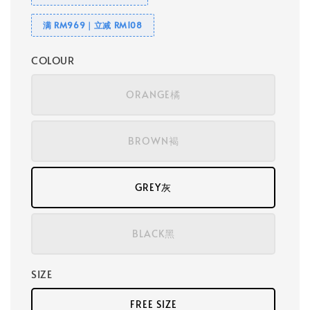
满 RM969｜立减 RM108
COLOUR
ORANGE橘
BROWN褐
GREY灰
BLACK黑
SIZE
FREE SIZE