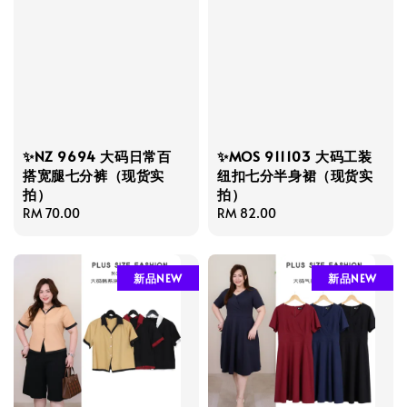
✨NZ 9694 大码日常百
✨MOS 911103 大码工装
搭宽腿七分裤（现货实
纽扣七分半身裙（现货实
拍）
拍）
Regular
RM 70.00
Regular
RM 82.00
price
price
新品NEW
新品NEW