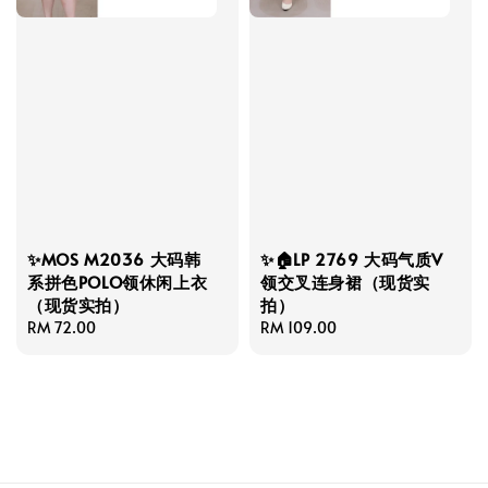
✨MOS M2036 大码韩
✨🏠LP 2769 大码气质V
系拼色POLO领休闲上衣
领交叉连身裙（现货实
（现货实拍）
拍）
Regular
RM 72.00
Regular
RM 109.00
price
price