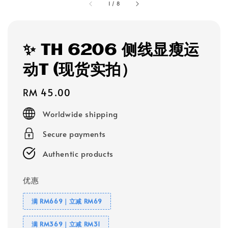
1
/
8
✨ TH 6206 侧线显瘦运
动T (现货实拍）
Regular
RM 45.00
price
Worldwide shipping
Secure payments
Authentic products
优惠
满 RM669｜立减 RM69
满 RM369｜立减 RM31