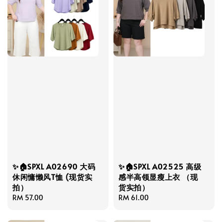
✨🏠SPXL A02690 大码
✨🏠SPXL A02525 高级
休闲慵懒风T恤 (现货实
感半高领显瘦上衣 （现
拍）
货实拍）
Regular
RM 57.00
Regular
RM 61.00
price
price