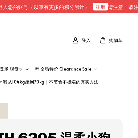
注册
的账号（以享有更多的积分累计）
请注意，请注意 下单完
登入
购物车
新品登场 现货✨
💸 全场特价 Clearance Sale
👉 我从104kg瘦到70kg｜不节食不极端的真实方法