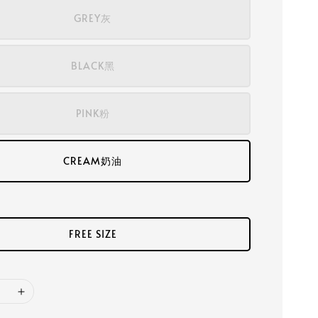
GREY灰
BLACK黑
PINK粉
CREAM奶油
FREE SIZE