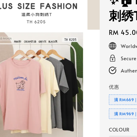
✨🏠
刺绣
Regular
RM 45.0
price
Worldw
Secur
Authen
优惠
满 RM669
满 RM969
COLOUR