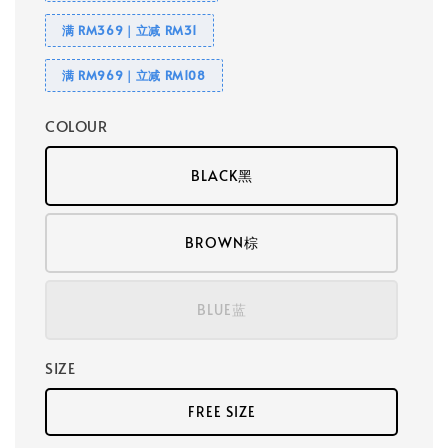
满 RM369｜立减 RM31
满 RM969｜立减 RM108
COLOUR
BLACK黑
BROWN棕
BLUE蓝
SIZE
FREE SIZE