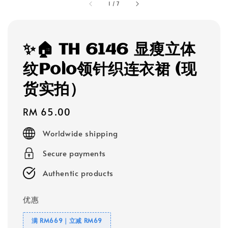
1
/
7
✨🏠 TH 6146 显瘦立体
纹Polo领针织连衣裙 (现
货实拍）
Regular
RM 65.00
price
Worldwide shipping
Secure payments
Authentic products
优惠
满 RM669｜立减 RM69