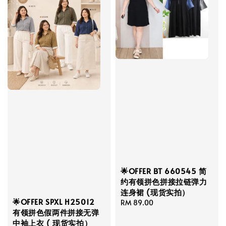
🌟OFFER BT 660545 简
约有领拼色拼接拉链弹力
连身裙 (现货实拍）
🌟OFFER SPXL H25012
Regular
RM 89.00
有领拼色假两件拼接无弹
price
中袖上衣 ( 现货实拍）