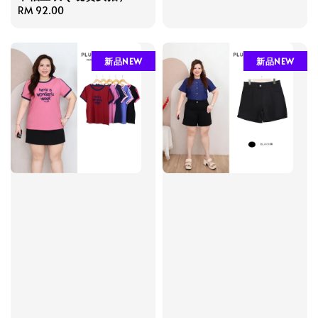
Regular
RM 92.00
price
新品NEW
新品NEW