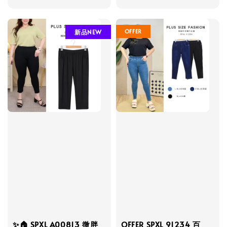
price
price
OFFER
新品NEW
✨🏠 SPXL A00813 微胖
OFFER SPXL 91234 百