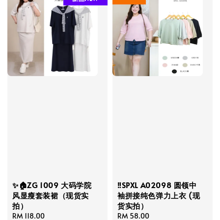
✨🏠ZG 1009 大码学院
‼️SPXL A02098 圆领中
风显瘦套装裙（现货实
袖拼接纯色弹力上衣 (现
拍）
货实拍）
Regular
RM 118.00
Regular
RM 58.00