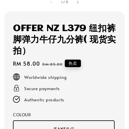
1
/
3
OFFER NZ L379 纽扣裤
脚弹力牛仔九分裤( 现货实
拍）
Sale
RM 58.00
Regular
热卖
RM 85.00
price
price
Worldwide shipping
Secure payments
Authentic products
COLOUR
JEANS牛仔