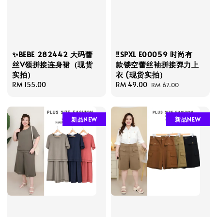
✨BEBE 282442 大码蕾
‼️SPXL E00059 时尚有
丝V领拼接连身裙（现货
款镂空蕾丝袖拼接弹力上
实拍）
衣 (现货实拍）
Regular
RM 155.00
Sale
RM 49.00
Regular
RM 67.00
price
price
price
新品NEW
新品NEW