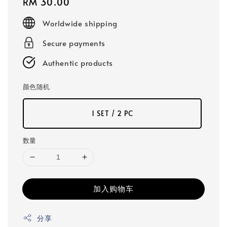
Regular
RM 30.00
price
Worldwide shipping
Secure payments
Authentic products
颜色随机
1 SET / 2 PC
数量
加入购物车
分享