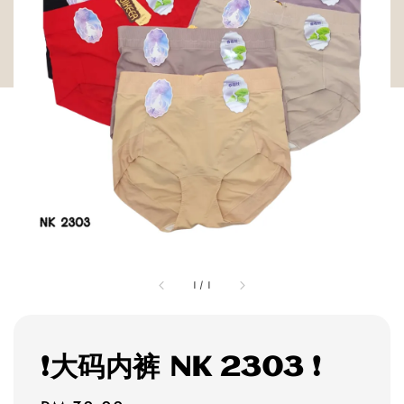
1
/
1
❗大码内裤 NK 2303 ❗