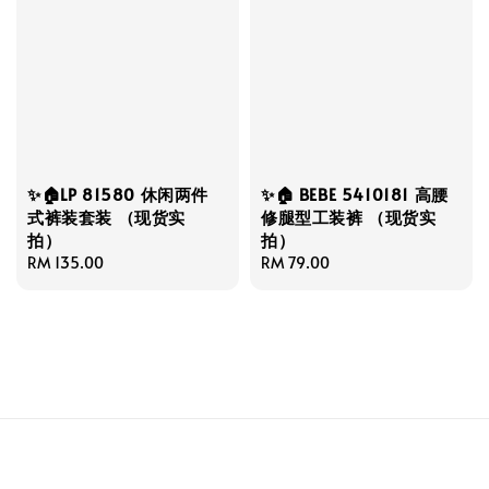
✨🏠LP 81580 休闲两件
✨🏠 BEBE 5410181 高腰
式裤装套装 （现货实
修腿型工装裤 （现货实
拍）
拍）
Regular
RM 135.00
Regular
RM 79.00
price
price