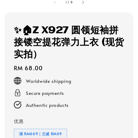
1
/
8
✨🏠Z X927 圆领短袖拼
接镂空提花弹力上衣 (现货
实拍）
Regular
RM 68.00
price
Worldwide shipping
Secure payments
Authentic products
优惠
满 RM669｜立减 RM69