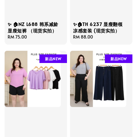
✨ 🏠NZ L688 韩系减龄
✨🏠TH 6237 显瘦翻领
显瘦短裤 （现货实拍）
凉感套装 (现货实拍）
Regular
RM 75.00
Regular
RM 88.00
price
price
新品NEW
新品NEW