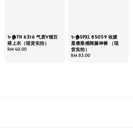
✨🏠TH 6316 气质V领百
✨🏠SPXL 85059 收腹
搭上衣（现货实拍）
显瘦垂感阔腿神裤 （现
货实拍）
Regular
RM 40.00
price
Regular
RM 83.00
price