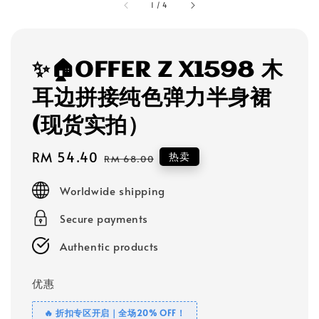
1
/
4
✨🏠OFFER Z X1598 木
耳边拼接纯色弹力半身裙
(现货实拍）
Sale
RM 54.40
Regular
热卖
RM 68.00
price
price
Worldwide shipping
Secure payments
Authentic products
优惠
🔥 折扣专区开启｜全场20% OFF！