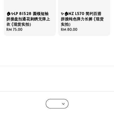
🏠✨LP 81528 圆领短袖
✨🏠NZ L570 简约百搭
拼接盘扣通花刺绣无弹上
拼接纯色弹力长裤 (现货
衣 (现货实拍）
实拍）
Regular
RM 75.00
Regular
RM 80.00
price
price