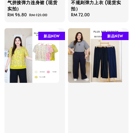
气拼接弹力连身裙 (现货
不规则弹力上衣 (现货实
实拍）
拍）
Sale
RM 96.80
Regular
Regular
RM 72.00
RM 121.00
price
price
price
新品NEW
新品NEW