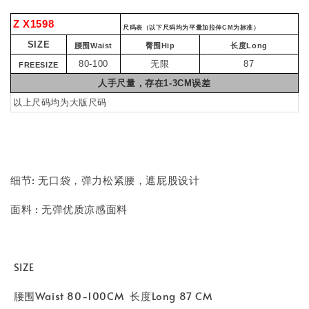
Z X1598
尺码表（以下尺码均为平量加拉伸CM为标准）
SIZE
腰围Waist
臀围Hip
长度Long
80-100
无限
87
FREESIZE
人手尺量，存在1-3CM误差
以上尺码均为大版尺码
细节: 无口袋，弹力松紧腰，遮屁股设计
面料 : 无弹优质凉感面料
SIZE
腰围Waist 80-100CM 长度Long 87 CM