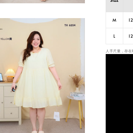
SIZE
M
1
L
1
人手尺量，存在1