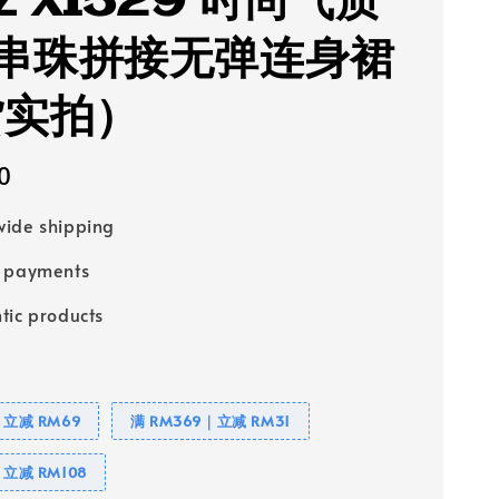
Z X1529 时尚气质
串珠拼接无弹连身裙
货实拍）
0
ide shipping
e payments
tic products
｜立减 RM69
满 RM369｜立减 RM31
｜立减 RM108