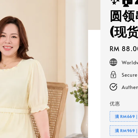
✨🏠
圆领
(现
Regular
RM 88.0
price
Worldw
Secur
Authen
优惠
满 RM669
满 RM969