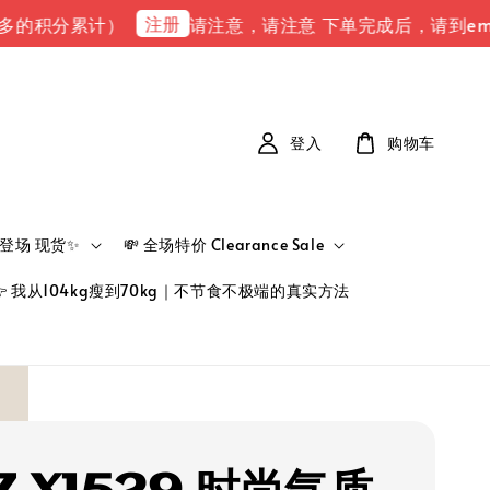
注册
分累计）
请注意，请注意 下单完成后，请到email(JUN
登入
购物车
新品登场 现货✨
💸 全场特价 Clearance Sale
👉 我从104kg瘦到70kg｜不节食不极端的真实方法