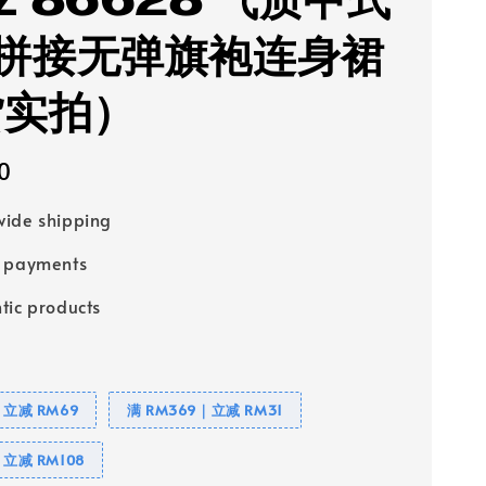
Z 86628 气质中式
拼接无弹旗袍连身裙
货实拍）
0
ide shipping
e payments
tic products
｜立减 RM69
满 RM369｜立减 RM31
｜立减 RM108