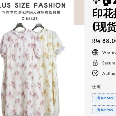
✨🏠
印花
(现
Regular
RM 88.0
price
Worldw
Secur
Authen
优惠
满 RM669
满 RM969