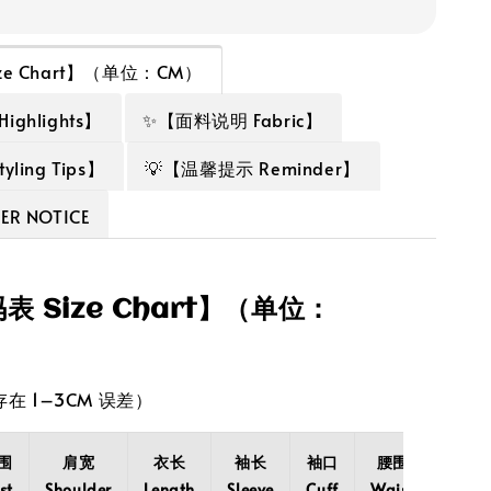
ze Chart】（单位：CM）
ghlights】
✨【面料说明 Fabric】
ling Tips】
💡【温馨提示 Reminder】
R NOTICE
表 Size Chart】（单位：
在 1–3CM 误差）
围
肩宽
衣长
袖长
袖口
腰围
臀围
st
Shoulder
Length
Sleeve
Cuff
Waist
Hips