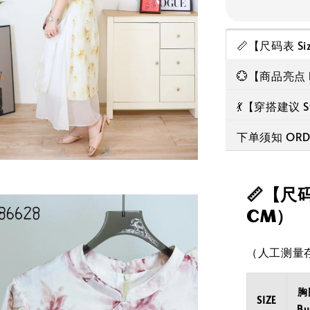
📏【尺码表 Si
💮【商品亮点 Hi
💃【穿搭建议 Sty
下单须知 ORDE
📏【尺码
CM）
（人工测量存
胸
SIZE
Bu