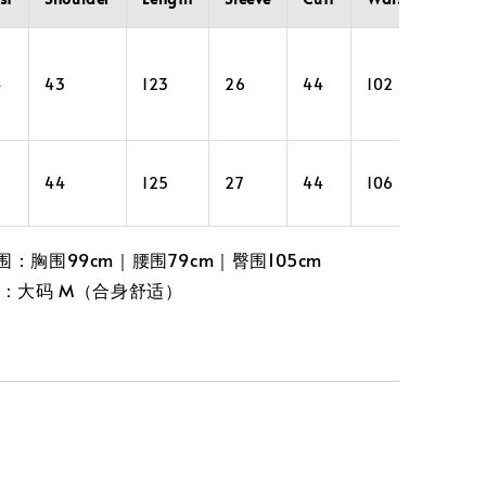
4
43
123
26
44
102
132
8
44
125
27
44
106
136
主三围：胸围99cm｜腰围79cm｜臀围105cm
码：大码 M（合身舒适）