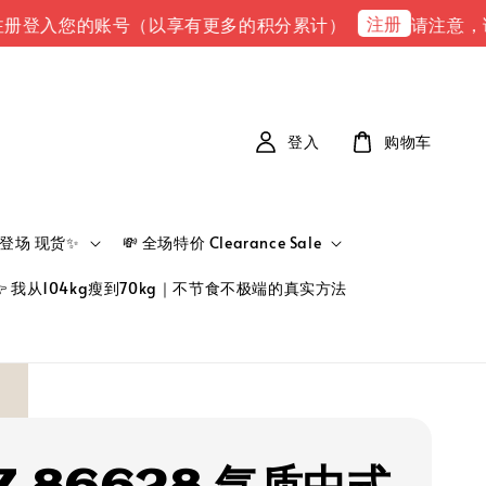
注册
您的账号（以享有更多的积分累计）
请注意，请注意 下
登入
购物车
新品登场 现货✨
💸 全场特价 Clearance Sale
👉 我从104kg瘦到70kg｜不节食不极端的真实方法