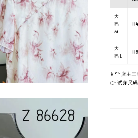
大
码
11
M
大
11
码 L
👩‍🦰 店
👉 试穿尺