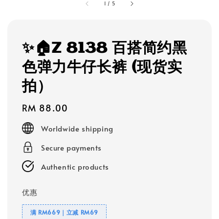
1
/
5
✨🏠Z 8138 百搭简约黑
色弹力牛仔长裤 (现货实
拍）
Regular
RM 88.00
price
Worldwide shipping
Secure payments
Authentic products
优惠
满 RM669｜立减 RM69