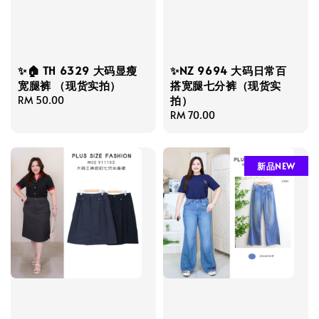
✨🏠 TH 6329 大码显瘦
✨NZ 9694 大码日常百
宽腿裤 （现货实拍）
搭宽腿七分裤（现货实
拍）
Regular
RM 50.00
price
Regular
RM 70.00
price
新品NEW