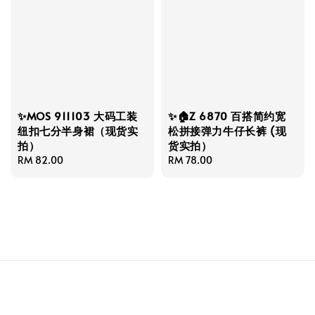
✨MOS 911103 大码工装
✨🏠Z 6870 百搭简约宽
纽扣七分半身裙（现货实
松拼接弹力牛仔长裤 (现
拍）
货实拍）
Regular
RM 82.00
Regular
RM 78.00
price
price