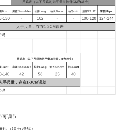
尺码表（以下尺码均为平量加拉伸CM为标准）
肩宽Shoulder
臀围Hips
围Bust
长度Long
袖长Sleeve
袖口cuff
腰围WAIST
6-130
-
102
-
-
100-120
124-144
人手尺量，存在1-3CM误差
尺码
尺码表（以下尺码均为平量加拉伸CM为标准）
围Bust
肩宽Shoulder
长度Long
袖长Sleeve
袖口cuff
0-140
42
58
25
40
人手尺量，存在1-3CM误差
尺码
吊带可调节
纹面料（弹力很好）