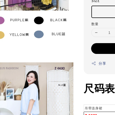
SIZE
数量
分享
尺码表 
吊带连身裙