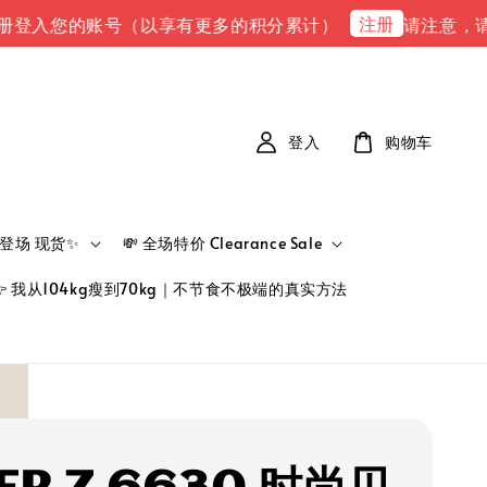
注册
您的账号（以享有更多的积分累计）
请注意，请注意 下单
登入
购物车
新品登场 现货✨
💸 全场特价 Clearance Sale
👉 我从104kg瘦到70kg｜不节食不极端的真实方法