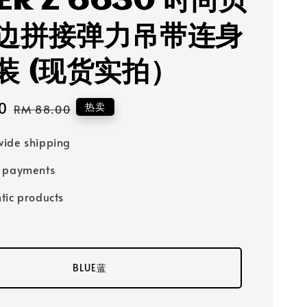
ER Z 6630 时尚贝
边拼接弹力吊带连身
装 (现货实拍）
0
Regular
热卖
RM 88.00
price
ide shipping
e payments
tic products
BLUE蓝