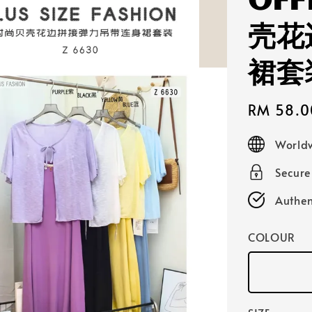
OFF
壳花
裙套
Sale
RM 58.0
price
Worldw
Secur
Authen
COLOUR