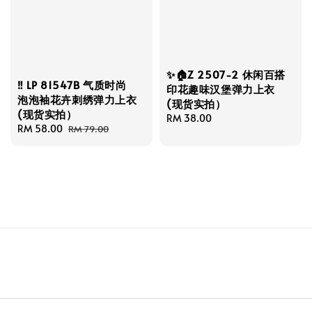
✨🏠Z 2507-2 休闲百搭
‼️ LP 81547B 气质时尚
印花趣味汉堡弹力上衣
泡泡袖花卉刺绣弹力上衣
(现货实拍）
(现货实拍）
Regular
RM 38.00
Sale
RM 58.00
Regular
RM 79.00
price
price
price