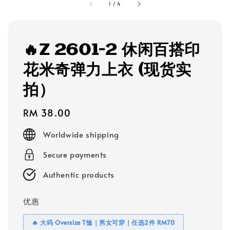
1
/
4
🔥Z 2601-2 休闲百搭印
花米奇弹力上衣 (现货实
拍）
Regular
RM 38.00
price
Worldwide shipping
Secure payments
Authentic products
优惠
🔥 大码 Oversize T恤｜男女可穿｜任选2件 RM70