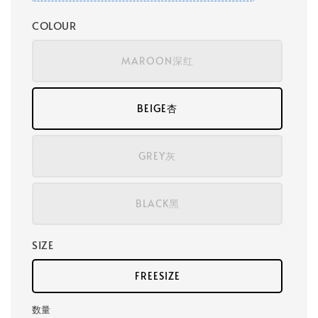
COLOUR
MAROON深红
BEIGE杏
GREY灰
BLACK黑
SIZE
FREESIZE
数量