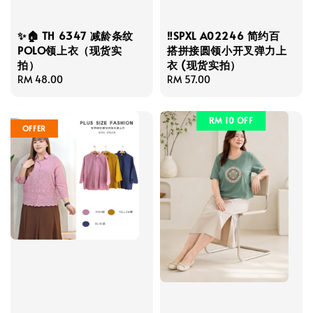
✨🏠 TH 6347 减龄条纹
‼️SPXL A02246 简约百
POLO领上衣（现货实
搭拼接圆领小开叉弹力上
拍）
衣 (现货实拍）
Regular
RM 48.00
Regular
RM 57.00
price
price
RM 10 OFF
OFFER