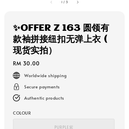
1
/
3
✨OFFER Z 163 圆领有
款袖拼接纽扣无弹上衣 (
现货实拍）
Regular
RM 30.00
price
Worldwide shipping
Secure payments
Authentic products
COLOUR
PURPLE紫