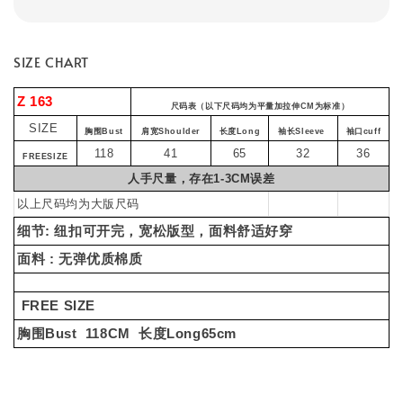
SIZE CHART
Z 163
尺码表（以下尺码均为平量加拉伸CM为标准）
SIZE
胸围Bust
肩宽Shoulder
长度Long
袖长Sleeve
袖口cuff
118
41
65
32
36
FREESIZE
人手尺量，存在1-3CM误差
以上尺码均为大版尺码
细节: 纽扣可开完，宽松版型，面料舒适好穿
面料 : 无弹优质棉质
FREE SIZE
胸围Bust 118CM 长度Long65cm