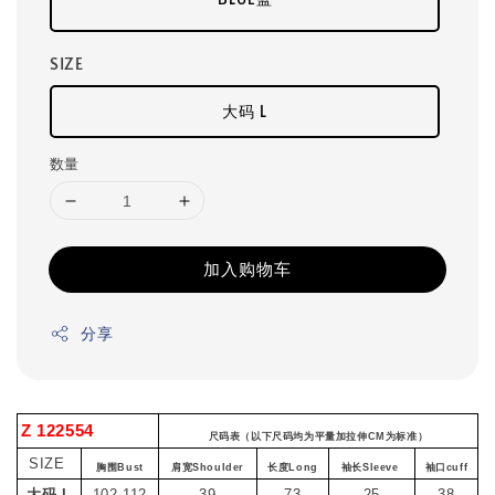
SIZE
大码 L
数量
加入购物车
分享
Z 122554
尺码表（以下尺码均为平量加拉伸CM为标准）
SIZE
胸围Bust
肩宽Shoulder
长度Long
袖长Sleeve
袖口cuff
大码 L
102-112
39
73
25
38