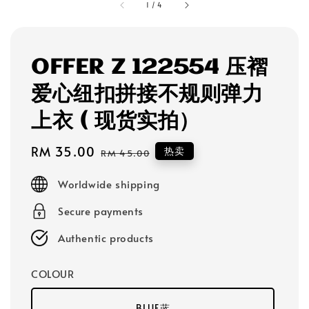
1
/
4
OFFER Z 122554 压褶
爱心纽扣拼接不规则弹力
上衣 ( 现货实拍）
Sale
RM 35.00
Regular
热卖
RM 45.00
price
price
Worldwide shipping
Secure payments
Authentic products
COLOUR
BLUE蓝