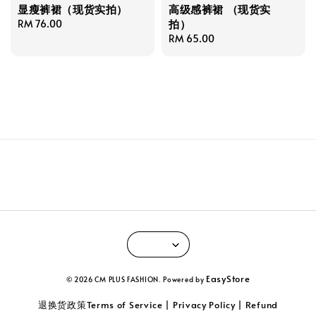
显瘦裤裙（现货实拍）
高级感裤裙 （现货实
拍）
Regular
RM 76.00
price
Regular
RM 65.00
price
EasyStore
© 2026 CM PLUS FASHION. Powered by
退换货政策Terms of Service | Privacy Policy | Refund