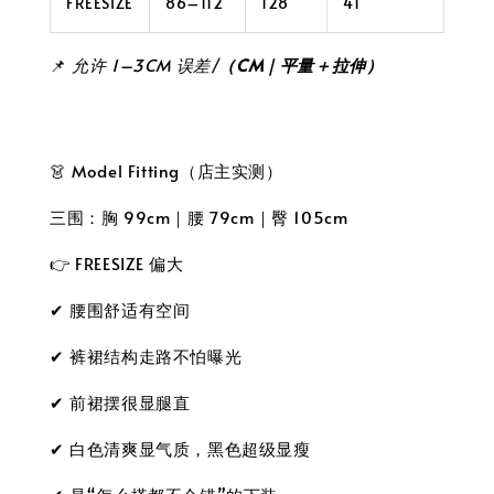
FREESIZE
86–112
128
41
📌
允许 1–3CM 误差/
（CM｜平量＋拉伸）
👗 Model Fitting（店主实测）
三围：胸 99cm｜腰 79cm｜臀 105cm
👉 FREESIZE 偏大
✔ 腰围舒适有空间
✔ 裤裙结构走路不怕曝光
✔ 前裙摆很显腿直
✔ 白色清爽显气质，黑色超级显瘦