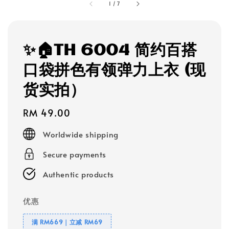
1
/
7
✨🏠TH 6004 简约百搭
口袋拼色有领弹力上衣 (现
货实拍）
Regular
RM 49.00
price
Worldwide shipping
Secure payments
Authentic products
优惠
满 RM669｜立减 RM69