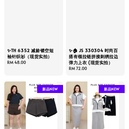
✨TH 6352 减龄镂空短
✨🏠 JS 330304 时尚百
袖针织衫（现货实拍）
搭有领拉链拼接刺绣拉边
弹力上衣 (现货实拍）
Regular
RM 48.00
price
Regular
RM 72.00
price
新品NEW
新品NEW