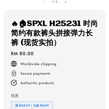
1
/
5
🔥🏠SPXL H25231 时尚
简约有款裤头拼接弹力长
裤 (现货实拍）
Regular
RM 80.00
price
Worldwide shipping
Secure payments
Authentic products
优惠
满 RM669｜立减 RM69