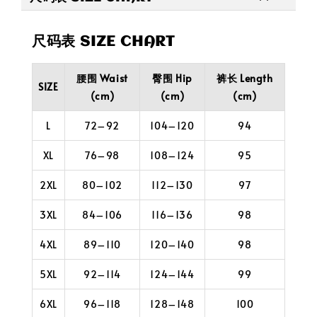
尺码表 SIZE CHART
腰围 Waist
臀围 Hip
裤长 Length
SIZE
(cm)
(cm)
(cm)
L
72–92
104–120
94
XL
76–98
108–124
95
2XL
80–102
112–130
97
3XL
84–106
116–136
98
4XL
89–110
120–140
98
5XL
92–114
124–144
99
6XL
96–118
128–148
100