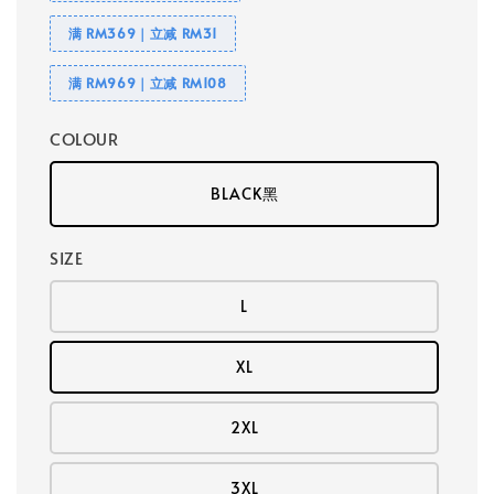
满 RM369｜立减 RM31
满 RM969｜立减 RM108
COLOUR
BLACK黑
SIZE
L
XL
2XL
3XL