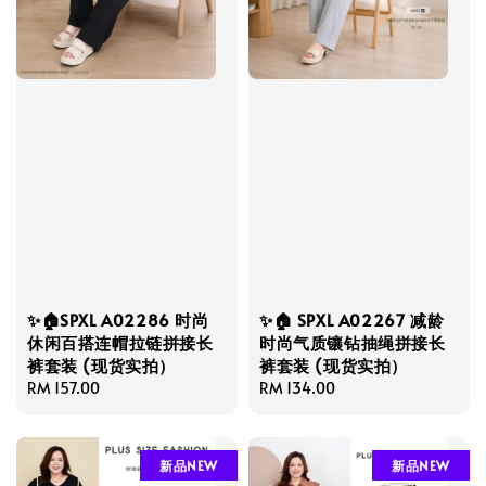
✨🏠SPXL A02286 时尚
✨🏠 SPXL A02267 减龄
休闲百搭连帽拉链拼接长
时尚气质镶钻抽绳拼接长
裤套装 (现货实拍）
裤套装 (现货实拍）
Regular
RM 157.00
Regular
RM 134.00
price
price
新品NEW
新品NEW